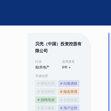
贝壳（中国）投资控股有
限公司
行业
使用麦客
房地产
9
年 +
关键场景
# 网络投票
# 问卷调研
# 考试测评
# 报名管理
# 招聘培训
# 在线收款
# 客户服务
# 用户运营