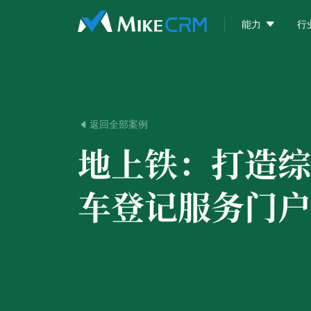

能力
行
返回全部案例

地上铁：
打造综
车登记服务门户