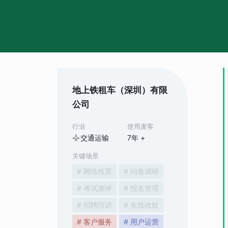
地上铁租车（深圳）有限
公司
行业
使用麦客
交通运输
7
年 +
关键场景
# 网络投票
# 问卷调研
# 考试测评
# 报名管理
# 招聘培训
# 在线收款
# 客户服务
# 用户运营