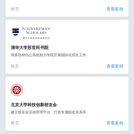
教育
查看案例
清华大学苏世民书院
用多语种办公系统助力学院开展国际化招生工作
教育
查看案例
北京大学科技创新校友会
建立校友会活动管理平台，打造专属校友关系库
教育
查看案例