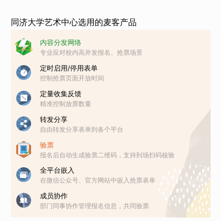
同济大学艺术中心选用的麦客产品
内容分发网络
专业应对校内高并发报名、抢票场景
定时启用/停用表单
控制抢票页面开放时间
定量收集反馈
精准控制放票数量
转发分享
自由转发分享表单到各个平台
验票
报名后自动生成验票二维码，支持到场扫码核验
全平台嵌入
在微信公众号、官方网站中嵌入抢票表单
成员协作
部门同事协作管理报名信息，共同验票