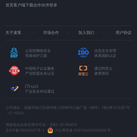
首页
客户端下载
合作伙伴登录
关于麦客
市场合作
加入我们
用户协议
公安部网络安全
信息安全管理
等级保护三级
体系国际认证
中国电子认证服务
通过阿里云
产业联盟实名认证
渗透测试
产品安全评估通过
公司地址：成都市锦江区锦华路三段88号汇融广场（锦华）1栋5单元10层1号
（C-1005）
增值电信业务经营许可证：京B2-20180674
京ICP备15000327号-1
川公网安备 51010402000439 号