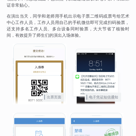
证非常贴心。
在演出当天，同学和老师用手机出示电子票二维码或票号给艺术
中心工作人员，工作人员用自己的手机微信即可完成扫码验票，
还支持多名工作人员、多台设备同时验票，大大节省了核验时
间，有效提升了师生们的演出入场体验。
出票页面
电子凭证短信通知