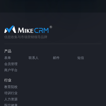
信息收集与市场营销领导品牌
产品
表单
联系人
邮件
短信
会员管理
商户平台
行业
教育院校
培训行业
人力资源
医疗健康