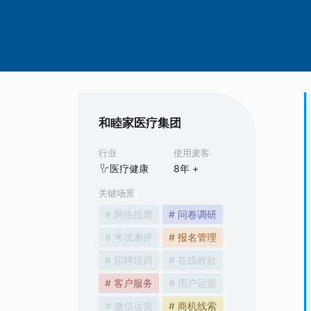
和睦家医疗集团
行业
使用麦客
医疗健康
8
年 +
关键场景
# 网络投票
# 问卷调研
# 考试测评
# 报名管理
# 招聘培训
# 在线收款
# 客户服务
# 用户运营
# 微信运营
# 商机线索