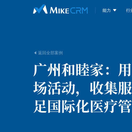

能力
行
返回全部案例

广州和睦家：
用
场活动，收集服
足国际化医疗管